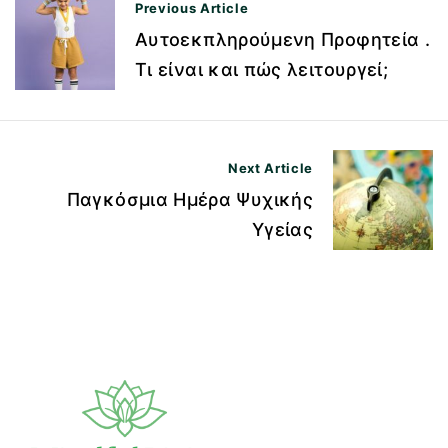
Π
Previous Article
Αυτοεκπληρούμενη Προφητεία .
λ
Τι είναι και πώς λειτουργεί;
ο
ή
γ
Next Article
η
Παγκόσμια Ημέρα Ψυχικής
σ
Υγείας
η
ά
ρ
θ
ρ
ω