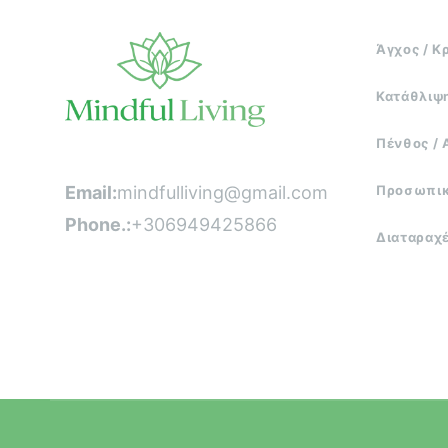
Άγχος / Κ
Κατάθλιψ
Πένθος /
Email:
mindfulliving@gmail.com
Προσωπικ
Phone.:
+306949425866
Διαταραχ