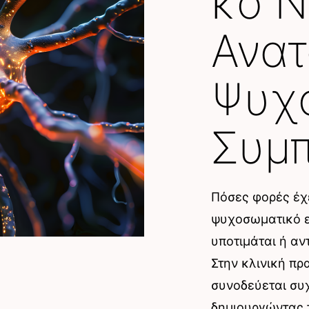
κό Ν
Ανατ
Ψυχ
Συμ
Πόσες φορές έχε
ψυχοσωματικό εί
υποτιμάται ή αν
Στην κλινική π
συνοδεύεται συ
δημιουργώντας 