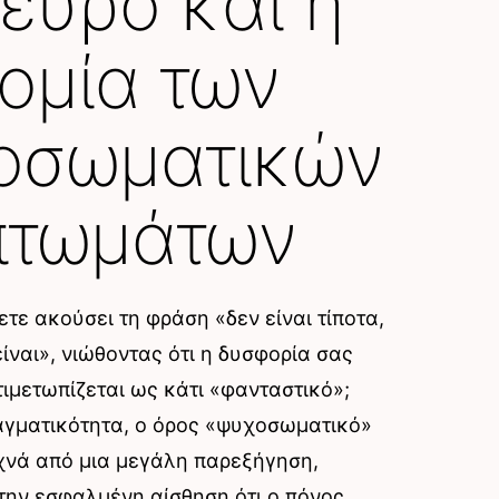
εύρο και η
ομία των
οσωματικών
πτωμάτων
τε ακούσει τη φράση «δεν είναι τίποτα,
ναι», νιώθοντας ότι η δυσφορία σας
τιμετωπίζεται ως κάτι «φανταστικό»;
ραγματικότητα, ο όρος «ψυχοσωματικό»
χνά από μια μεγάλη παρεξήγηση,
την εσφαλμένη αίσθηση ότι ο πόνος