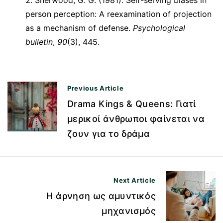
Sherwood, G. G. (1981). Self-serving biases in
person perception: A reexamination of projection
as a mechanism of defense.
Psychological
bulletin
,
90
(3), 445.
Previous Article
Π
Drama Kings & Queens: Γιατί
λ
μερικοί άνθρωποι φαίνεται να
ο
ζουν για το δράμα
ή
γ
η
Next Article
σ
Η άρνηση ως αμυντικός
η
μηχανισμός