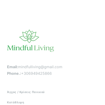
ά
ρ
θ
ρ
ω
ν
Email:
mindfulliving@gmail.com
Phone.:
+306949425866
Άγχος / Κρίσεις Πανικού
Κατάθλιψη