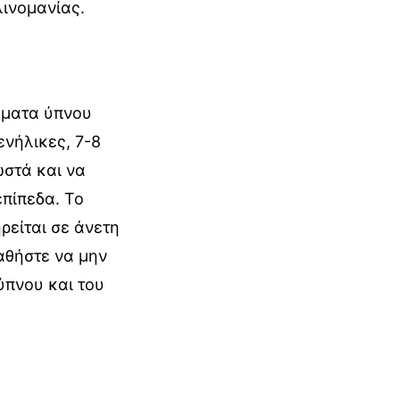
λινομανίας.
μματα ύπνου
ενήλικες, 7-8
ωστά και να
επίπεδα. Το
ρείται σε άνετη
αθήστε να μην
ύπνου και του