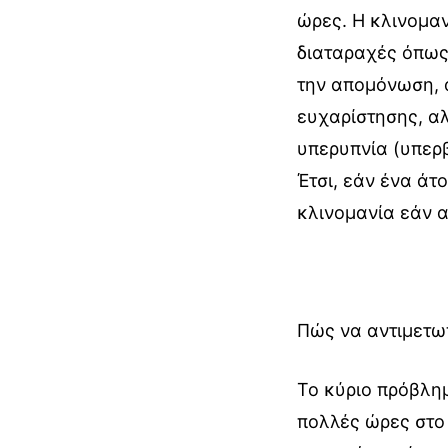
ώρες. Η κλινομαν
διαταραχές όπως
την απομόνωση, 
ευχαρίστησης, α
υπερυπνία (υπερβ
Έτσι, εάν ένα άτ
κλινομανία εάν α
Πώς να αντιμετωπ
Το κύριο πρόβλημ
πολλές ώρες στο 