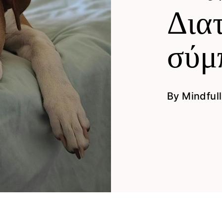
Δια
σύμ
By
Mindfull