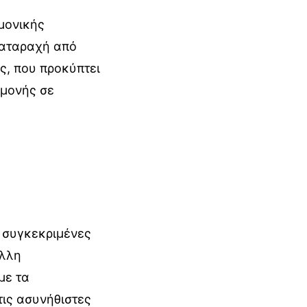
μμονικής
ιαταραχή από
, που προκύπτει
αμονής σε
α συγκεκριμένες
άλλη
με τα
τις ασυνήθιστες