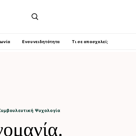
νωνία
Ενσυνειδητότητα
Τι σε απασχολεί;
Συμβουλευτική Ψυχολογία
νομανία.