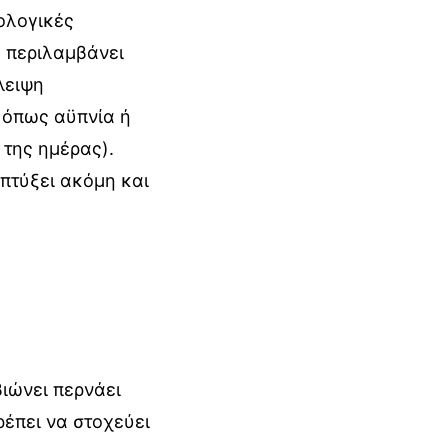
ολογικές
η περιλαμβάνει
λειψη
 όπως αϋπνία ή
 της ημέρας).
απτύξει ακόμη και
ιώνει περνάει
ρέπει να στοχεύει