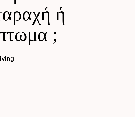
ταραχή ή
πτωμα ;
iving