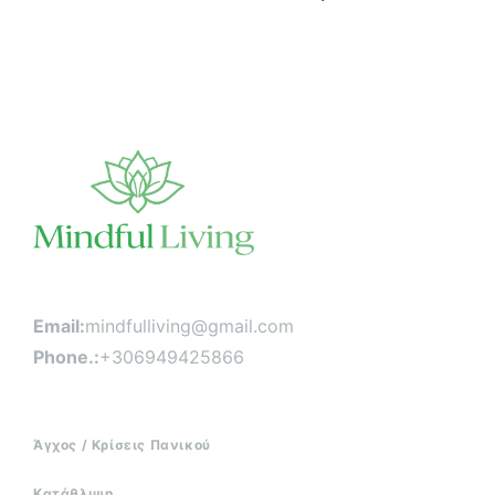
ά
ρ
θ
ρ
ω
ν
Email:
mindfulliving@gmail.com
Phone.:
+306949425866
Άγχος / Κρίσεις Πανικού
Κατάθλιψη