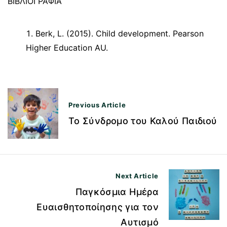
ΒΙΒΛΙΟΓΡΑΦΙΑ
Berk, L. (2015). Child development. Pearson
Higher Education AU.
Π
Previous Article
λ
Το Σύνδρομο του Καλού Παιδιού
ο
ή
γ
Next Article
η
Παγκόσμια Ημέρα
σ
Ευαισθητοποίησης για τον
η
Αυτισμό