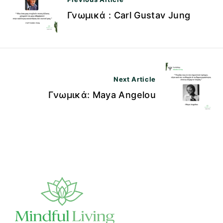
λ
Γνωμικά : Carl Gustav Jung
ο
ή
γ
η
Next Article
σ
Γνωμικά: Maya Angelou
η
ά
ρ
θ
ρ
ω
ν