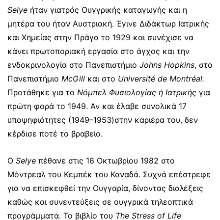
Selye
ήταν γιατρός Ουγγρικής καταγωγής και η
μητέρα του ήταν Αυστριακή. Έγινε Διδάκτωρ Ιατρικής
και Χημείας στην Πράγα το 1929 και συνέχισε να
κάνει πρωτοποριακή εργασία στο άγχος και την
ενδοκρινολογία στο Πανεπιστήμιο
Johns Hopkins
, στο
Πανεπιστήμιο
McGill
και στο
Université de Montréal.
Προτάθηκε για το
Νόμπελ Φυσιολογίας ή Ιατρικής
για
πρώτη φορά το 1949. Αν και έλαβε συνολικά 17
υποψηφιότητες (1949–1953)στην καριέρα του, δεν
κέρδισε ποτέ το βραβείο.
Ο
Selye
πέθανε στις 16 Οκτωβρίου 1982 στο
Μόντρεαλ του Κεμπέκ του Καναδά. Συχνά επέστρεφε
για να επισκεφθεί την Ουγγαρία, δίνοντας διαλέξεις
καθώς και συνεντεύξεις σε ουγγρικά τηλεοπτικά
προγράμματα. Το βιβλίο του
The Stress of Life